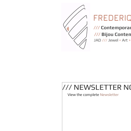
FREDERI
///
Contemporar
///
Bijou Conte
JAD
///
Jewel
+
Art
+
/// NEWSLETTER 
View the complete 
Newsletter