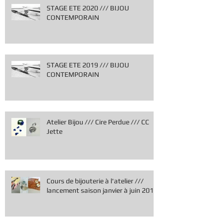
STAGE ETE 2020 /// BIJOU
CONTEMPORAIN
STAGE ETE 2019 /// BIJOU
CONTEMPORAIN
Atelier Bijou /// Cire Perdue /// CC
Jette
Cours de bijouterie à l'atelier ///
lancement saison janvier à juin 2019