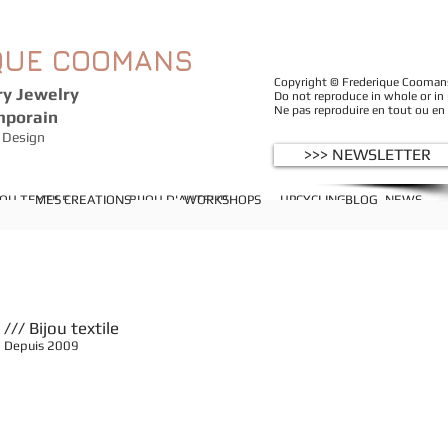
QUE
COOMANS
Copyright © Frederique Coomans -
y Jewelry
Do not reproduce in whole or in
Ne pas reproduire en tout ou en
mporain
Design
>>> NEWSLETTER
JOU TEXTILE
MES CREATIONS
BIJOU D'AUTEUR
WORKSHOPS
UPCYCLING
BLOG
NEWS
/// Bijou textile
Depuis 2009