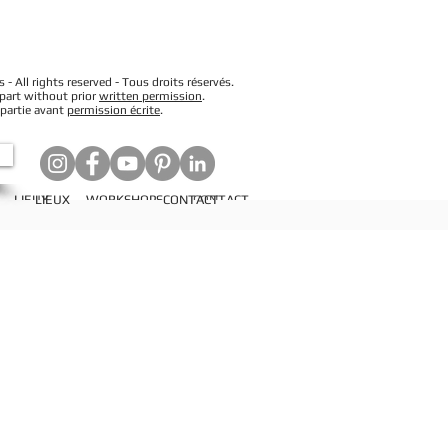
 All rights reserved - Tous droits réservés.
 part without prior
written permission
.
 partie avant
permission écrite
.
LIEUX
LIEUX
WORKSHOPS
CONTACT
CONTACT