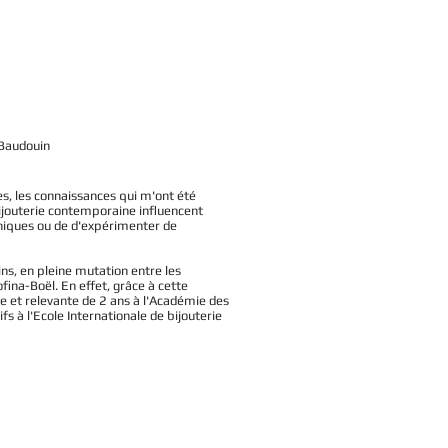
 Baudouin
s, les connaissances qui m'ont été
bijouterie contemporaine influencent
niques ou de d'expérimenter de
ins, en pleine mutation entre les
fina-Boël. En effet, grâce à cette
te et relevante de 2 ans à l'Académie des
s à l'Ecole Internationale de bijouterie