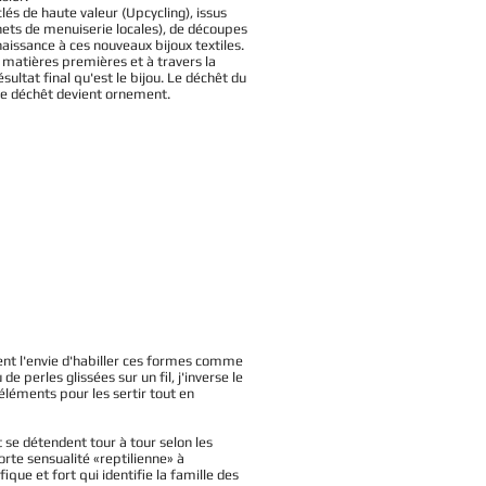
lés de haute valeur (Upcycling), issus
déchets de menuiserie locales), de découpes
aissance à ces nouveaux bijoux textiles.
s matières premières et à travers la
ultat final qu'est le bijou. Le déchêt du
 le déchêt devient ornement.
ient l'envie d'habiller ces formes comme
de perles glissées sur un fil, j'inverse le
s éléments pour les sertir tout en
t se détendent tour à tour selon les
rte sensualité «reptilienne» à
que et fort qui identifie la famille des