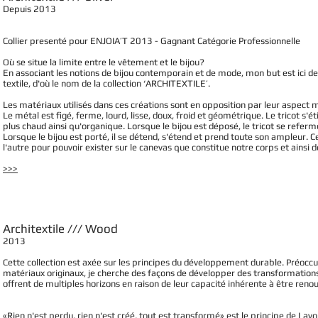
Depuis 2013
Collier presenté pour ENJOIA’T 2013 - Gagnant Catégorie Professionnelle
Où se situe la limite entre le vêtement et le bijou?
En associant les notions de bijou contemporain et de mode, mon but est ici de 
textile, d'où le nom de la collection ‘ARCHITEXTILE’.
Les matériaux utilisés dans ces créations sont en opposition par leur aspect ma
Le métal est figé, ferme, lourd, lisse, doux, froid et géométrique. Le tricot s'éti
plus chaud ainsi qu'organique. Lorsque le bijou est déposé, le tricot se referm
Lorsque le bijou est porté, il se détend, s'étend et prend toute son ampleur. 
l'autre pour pouvoir exister sur le canevas que constitue notre corps et ainsi de
>>>
Architextile /// Wood
​2013
Cette collection est axée sur les principes du développement durable. Préoc
matériaux originaux, je cherche des façons de développer des transformations d
offrent de multiples horizons en raison de leur capacité inhérente à être reno
«Rien n'est perdu, rien n'est créé, tout est transformé» est le principe de Lavoi