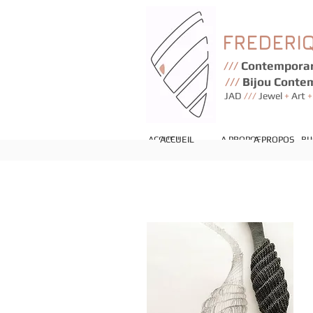
FREDERI
///
Contemporar
///
Bijou Conte
JAD
///
Jewel
+
Art
+
ACCUEIL
ACCUEIL
A PROPOS
A PROPOS
BI