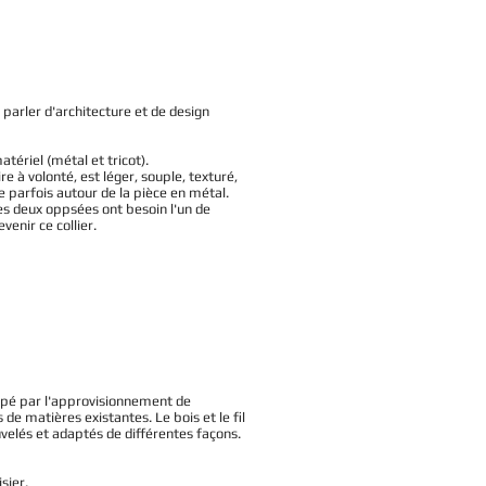
parler d'architecture et de design
tériel (métal et tricot).
re à volonté, est léger, souple, texturé,
e parfois autour de la pièce en métal.
Ces deux oppsées ont besoin l'un de
venir ce collier.
cupé par l'approvisionnement de
e matières existantes. Le bois et le fil
uvelés et adaptés de différentes façons.
sier.