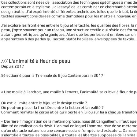
Ces collections sont nées de l'association des techniques spécifiques à mes d
contemporain et le stylisme. J'ai essayé de les combiner en cherchant à atteind
design textile. J'ai expérimenté différentes techniques telles que le tricot, la 
textiles souvent considérées comme démodées pour les mettre à nouveau en 
J'ai exploré les frontières entre le bijou et le textile, les qualités des fibre
peau, j'opte souvent pour un réseau, une structure textile qui révèle des form
autant géométriques qu'organiques. Alors que les perles sont enfilées sur un f
apparentées à des perles qui seront plutôt habillées, enveloppées de textile.
/// L'animalité à fleur de peau
Depuis 2017
Sélectionné pour la Triennale du Bijou Contemporain 2017
« Une maille à l’endroit, une maille à l’envers, l’animalité se cultive à fleur de
Où est la limite entre le bijou et le design textile ?
Où peut-on placer la frontière entre la fiction et la réalité ?
Comment réinviter le corps et ce qu’il porte en lui ou sur lui à chaque transf
« Derrière l’imagination de la métamorphose, nous dit Canguilhem, il faut aper
illimité de réalisation du désir. L’animal en lequel l’homme rêve de se métamor
qu’un obstacle naturel ou une censure sociale l’empêche d’exécuter… Dans 
s’identifie à toutes les possibilités, à toutes les libertés supposées de l’animal