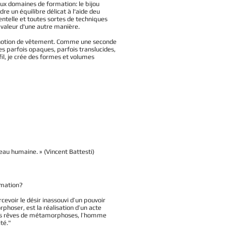
eux domaines de formation: le bijou
re un équilibre délicat à l'aide deu
dentelle et toutes sortes de techniques
valeur d'une autre manière.
s, la notion de vêtement. Comme une seconde
es parfois opaques, parfois translucides,
il, je crée des formes et volumes
 peau humaine. » (Vincent Battesti)
ormation?
cevoir le désir inassouvi d’un pouvoir
phoser, est la réalisation d’un acte
ses rêves de métamorphoses, l’homme
ité."