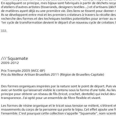
En appliquant ce principe, mes bijoux sont fabriqués à partir de déchets recyc
d'ateliers d'autres artistes (tisserands, designers textiles ...) et d'artisans (
de matières ayant déjà eu une première vie. Des liens se tissent pour donner n
Ils se développent entre moi et les premiers créateurs à travers la récolte de
recherche des formes et des techniques textiles potentielles pour arriver au rés
1er cycle de transformation devient le départ d'un nouveau cycle de création;
>>>
/// Squamate
2009-2012
Prix Tremplin 2009 (WCC-BF)
Prix du Meilleur Artisan Bruxellois 2011 (Région de Bruxelles-Capitale)
Des formes organiques inspirées par la nature sont le point de départ. Puis v
avec un textile qui laisserait visible le contenu sous la forme d'une toile. Au lieu 
principe pour obtenir un réseau de fils (tricot, crochet, dentelle) qui inclut de
transparence. J'ai opté pour un ensemble de fibre flexible et vivant.
Les formes de résine organique et le tricot sous tension se mêlent, s'étirent e
mouvements du corps de la personne qui porte le bijou. Cet effet ajoute une fo
l'ensemble. C'est pourquoi cette collection s'appelle "Squamate", nom scientifi