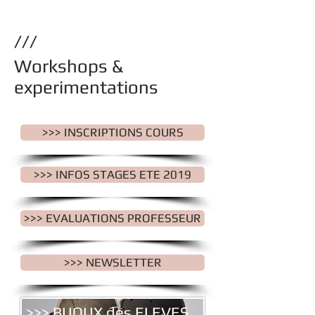
///
Workshops &
experimentations
>>> INSCRIPTIONS COURS
>>> INFOS STAGES ETE 2019
>>> EVALUATIONS PROFESSEUR
>>> NEWSLETTER
>>> BIJOUX des ELEVES