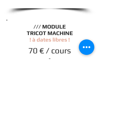
/// MODULE
TRICOT MACHINE
! à dates libr
es !
70 € / cours
-
Samedi 4 H
(de 13h30 à 17h30)
-
Dimanche 4 H
(de 13h30 à 17h30)
>>> SAMEDI 4H
>>> DIMANCHE 4H