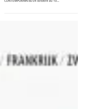
Rédigé sur base des informations du site internet des
"Ateliers de Paris" TRIENNALE EUROPEENNE DU BIJOU
CONTEMPORAIN du 04 octobre au 10...